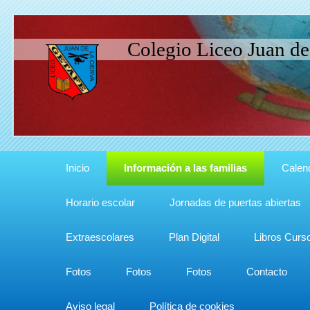
Colegio Liceo Juan de
Inicio
Información a las familias
Calen
Horario escolar
Jornadas de puertas abiertas
Extraescolares
Plan Digital
Libros Curs
Fotos
Fotos
Fotos
Contacto
Aviso legal
Política de cookies