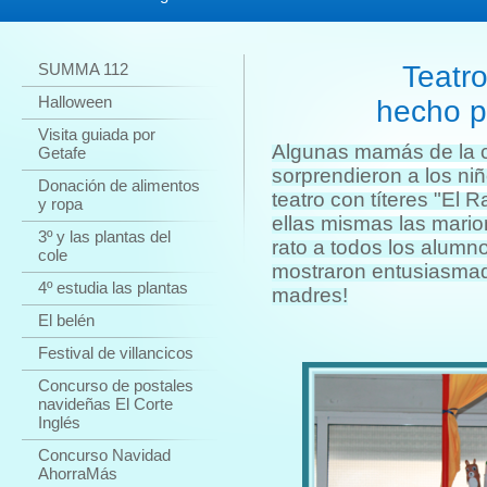
SUMMA 112
Teatro 
Halloween
hecho por 
Visita guiada por
Algunas mamás de la cl
Getafe
sorprendieron a los ni
Donación de alimentos
teatro con títeres "El 
y ropa
ellas mismas las mario
3º y las plantas del
rato a todos los alumn
cole
mostraron entusiasmad
4º estudia las plantas
madres!
El belén
Festival de villancicos
Concurso de postales
navideñas El Corte
Inglés
Concurso Navidad
AhorraMás