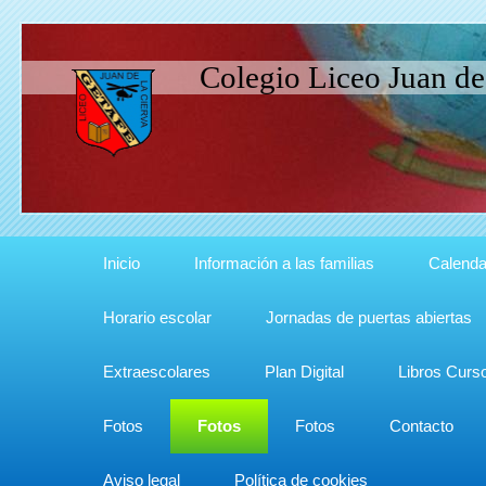
Colegio Liceo Juan de
Inicio
Información a las familias
Calenda
Horario escolar
Jornadas de puertas abiertas
Extraescolares
Plan Digital
Libros Curs
Fotos
Fotos
Fotos
Contacto
Aviso legal
Política de cookies