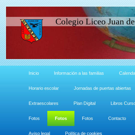
Colegio Liceo Juan de
Inicio
Información a las familias
Calenda
Horario escolar
Jornadas de puertas abiertas
Extraescolares
Plan Digital
Libros Curs
Fotos
Fotos
Fotos
Contacto
Aviso legal
Política de cookies