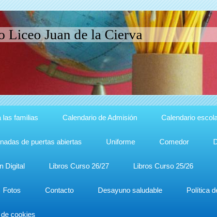
o Liceo Juan de la Cierva
 las familias
Calendario de Admisión
Calendario escola
nadas de puertas abiertas
Uniforme
Comedor
n Digital
Libros Curso 26/27
Libros Curso 25/26
Fotos
Contacto
Desayuno saludable
Política 
a de cookies