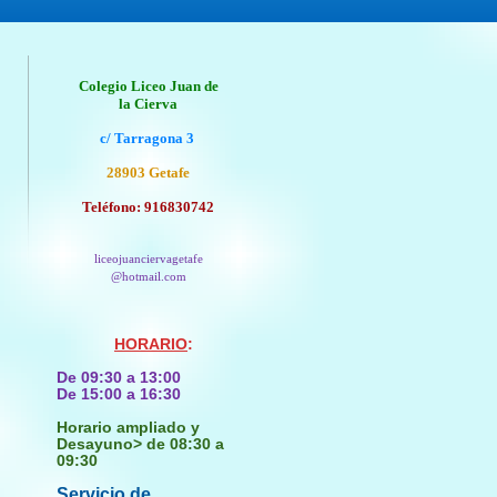
Colegio Liceo Juan de
la Cierva
c/ Tarragona 3
28903 Getafe
Teléfono: 916830742
liceojuanciervagetafe
@hotmail.com
HORARIO
:
De 09:30 a 1
3
:00
De 15:00 a 16:30
Horario ampliado y
Desayuno> de 08:30 a
09:30
Servicio de