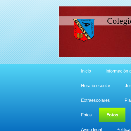
Colegi
Inicio
Información a
Horario escolar
Jor
Extraescolares
Pla
Fotos
Fotos
Aviso legal
Polític